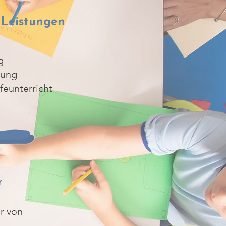
 Leistungen
g
rung
feunterricht
r
r von