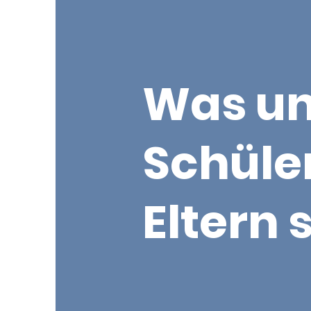
Was un
Schüle
Eltern