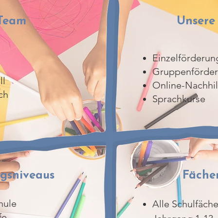
Team
Unsere
Einzelförderun
t
Gruppenförde
ll
Online-Nachhil
ch
Sprachkurse
ngsniveaus
Fäche
hule
Alle Schulfäche
fe