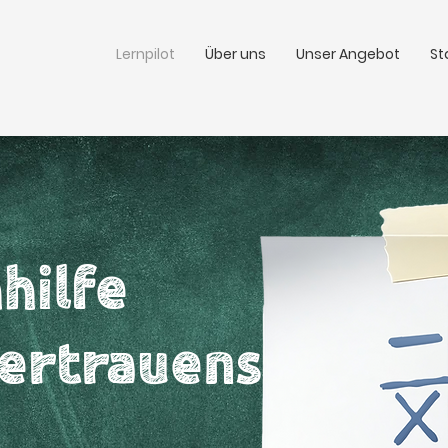
Lernpilot
Über uns
Unser Angebot
St
hilfe
ertrauens