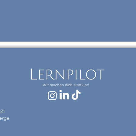
 21
erge