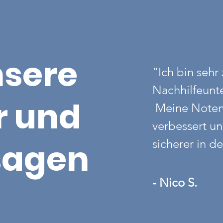
sere
“Ich bin sehr
Nachhilfeunte
r und
Meine Noten 
verbessert un
 sagen
sicherer in d
- Nico S.