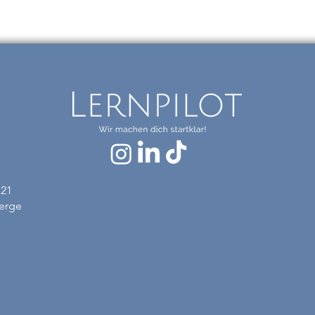
 21
erge