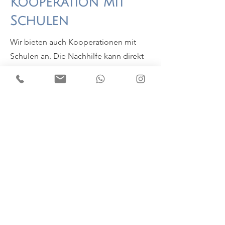
Kooperation mit
Schulen
Wir bieten auch Kooperationen mit
Schulen an. Die Nachhilfe kann direkt
an der Schule stattfinden und das
Konzept individuell an die Schule
angepasst werden.
Kontakt aufnehmen