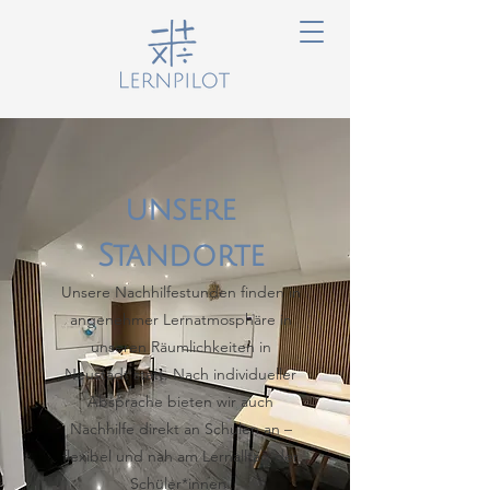
unsere
Standorte
Unsere Nachhilfestunden finden in
angenehmer Lernatmosphäre in
unseren Räumlichkeiten in
Neustadt statt. Nach individueller
Absprache bieten wir auch
Nachhilfe direkt an Schulen an –
flexibel und nah am Lernalltag der
Schüler*innen.