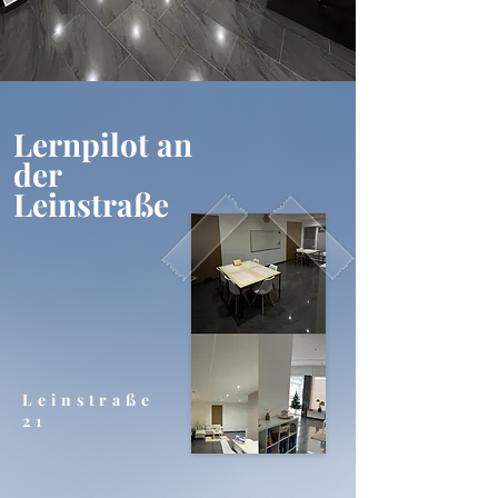
Lernpilot an
der
Leinstraße
Leinstraße
21