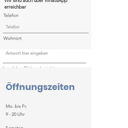
Wir sind auch über WhatsApp
erreichbar
Telefon
Wohnort
In welchen Fächern besteht
Nachhilfebedarf?
Mathe
Öffnungszeiten
Deutsch
Englisch
andere
BuT berechtigt?
Mo. bis Fr.
Klassenstufe
9 - 20 Uhr
Samstag