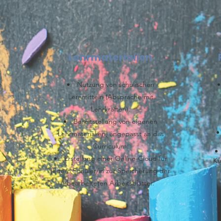
Lehrmaterialien
n
Nutzung von schulischen
Lernmitteln (Absprache mit
h-
Lehrkräften).
Bereitstellung von eigenen
Lehrmaterialien, angepasst an das
Curriculum.
Erstellung einer Online-Cloud für
Ku
jede/n Schüler/in zur Speicherung der
bearbeiteten Arbeitsblätter.