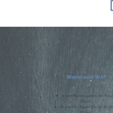
Wann und Wo?
In den Räumlichkeiten der Schu
(Raum)
An welchen Tagen? (2x die Woche
90 min)