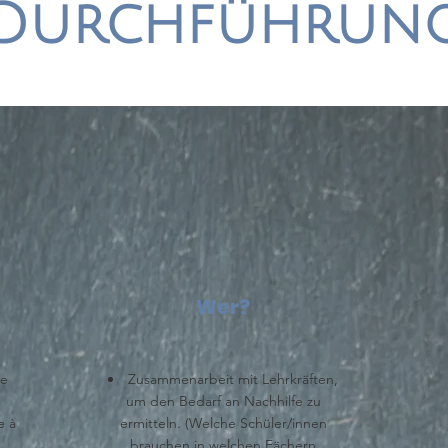
Durchführun
Wer?
le
Zusammenarbeit mit Lehrkräften,
um den Bedarf an Nachhilfe zu
 à
ermitteln.
(Welche Schüler/innen
brauchen in welchen Fächern