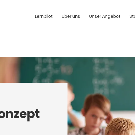
Lernpilot
Über uns
Unser Angebot
St
onzept