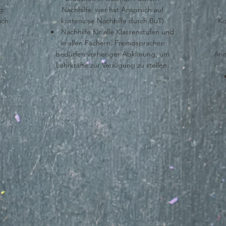
g:
Nachhilfe, wer hat Anspruch auf
ach
kostenlose Nachhilfe durch BuT)
Ko
Nachhilfe für alle Klassenstufen und
in allen Fächern. Fremdsprachen
bedürfen vorheriger Abklärung, um
Anm
Lehrkräfte zur Verfügung zu stellen.