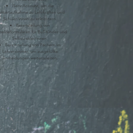
iServ-Account, um die
ntaktaufnahme zu Lehrkräften und
Schüler/innen zu erleichtern.
Bereitstellung von
eldeformularen für BuT-Kinder und
Selbstzahler/innen.
Bereitstellung von Fächern im
Lehrerzimmer, um ausgefüllte
Anmeldungen weiterzuleiten.