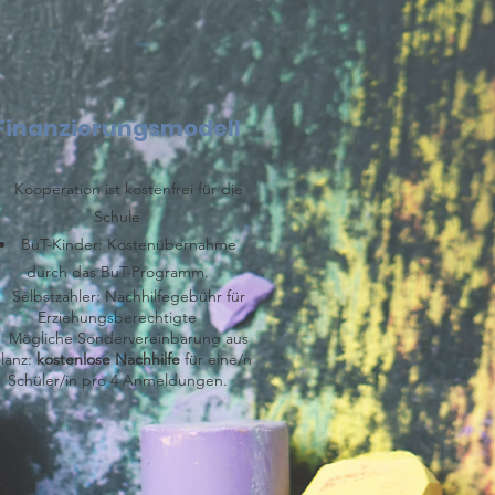
Finanzierungsmodell
Kooperation ist kostenfrei für die
Schule
BuT-Kinder: Kostenübernahme
durch das BuT-Programm.
Selbstzahler: Nachhilfegebühr für
Erziehungsberechtigte
​Mögliche Sondervereinbarung aus
lanz:
kostenlose Nachhilfe
für eine/n
Schüler/in pro 4 Anmeldungen.