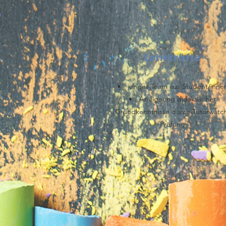
Lehrkräfte
junges Team aus Student/inne
Aneignung didaktischer
Grundkenntnisse durch Tutorwatc
Prüfung