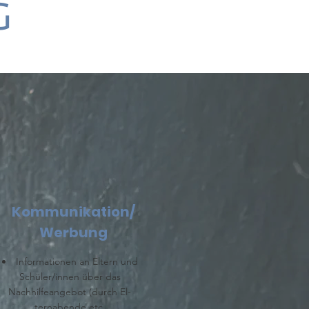
g
Kommunikation/
Werbung
Informationen an Eltern und
Schüler/innen über das
Nachhilfeangebot (durch El-
ternabende etc.