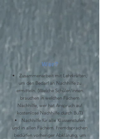
Wer?
Zusammenarbeit mit Lehrkräften,
um den Bedarf an Nachhilfe zu
ermitteln.
(Welche Schüler/innen
brauchen in welchen Fächern
Nachhilfe, wer hat Anspruch auf
kostenlose Nachhilfe durch BuT)
Nachhilfe für alle Klassenstufen
und in allen Fächern. Fremdsprachen
bedürfen vorheriger Abklärung, um