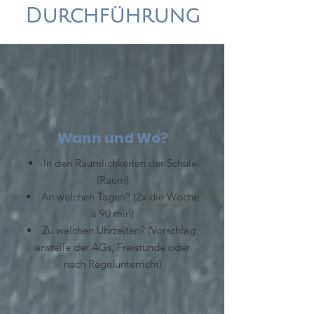
Durchführung
Wann und Wo?
In den Räumlichkeiten der Schule
(Raum)
An welchen Tagen? (2x die Woche
à 90 min)
Zu welchen Uhrzeiten? (Vorschlag:
anstelle der AGs, Freistunde oder
nach Regelunterricht)