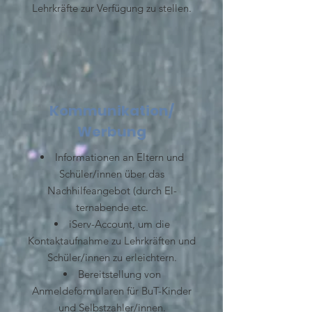
Lehrkräfte zur Verfügung zu stellen.
Kommunikation/
Werbung
Informationen an Eltern und
Schüler/innen über das
Nachhilfeangebot (durch El-
ternabende etc.
iServ-Account, um die
Kontaktaufnahme zu Lehrkräften und
Schüler/innen zu erleichtern.
Bereitstellung von
Anmeldeformularen für BuT-Kinder
und Selbstzahler/innen.