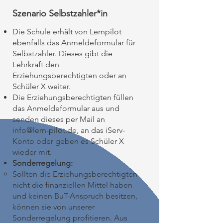
Szenario Selbstzahler*in
Die Schule erhält von Lernpilot
ebenfalls das Anmeldeformular für
Selbstzahler. Dieses gibt die
Lehrkraft den
Erziehungsberechtigten oder an
Schüler X weiter.
Die Erziehungsberechtigten füllen
das Anmeldeformular aus und
senden dieses per Mail an
info@lern-pilot.de
, an das iServ-
Konto oder geben es Schüler X
wieder mit.
Sonderregelung:
Sollten die Erziehungsberechtigten
nicht die finanziellen Mittel haben
und keinen BuT-Anspruch besitzen,
können sie von unserer
Sonderregelung profitieren. Aus