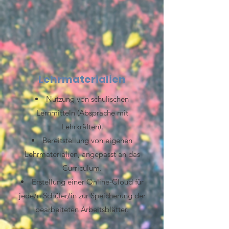
Lehrmaterialien
Nutzung von schulischen
Lernmitteln (Absprache mit
Lehrkräften).
Bereitstellung von eigenen
Lehrmaterialien, angepasst an das
Curriculum.
Erstellung einer Online-Cloud für
jede/n Schüler/in zur Speicherung der
bearbeiteten Arbeitsblätter.