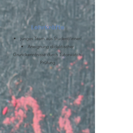
Lehrkräfte
junges Team aus Student/innen
Aneignung didaktischer
Grundkenntnisse durch Tutorwatch-
Prüfung